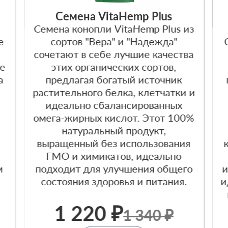
Cемена VitaHemp Plus
Семена конопли VitaHemp Plus из
е
сортов "Вера" и "Надежда"
сочетают в себе лучшие качества
ое
этих органических сортов,
а
предлагая богатый источник
растительного белка, клетчатки и
идеально сбалансированных
омега-жирных кислот. Этот 100%
натуральный продукт,
выращенный без использования
ГМО и химикатов, идеально
м
подходит для улучшения общего
и
состояния здоровья и питания.
и
.
1 220 ₽
1 340 ₽