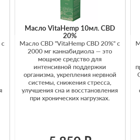
Масло VitaHemp 10мл. CBD
20%
 с
Масло CBD "VitaHemp CBD 20%" с
М
2000 мг каннабидиола — это
мощное средство для
интенсивной поддержки
п
организма, укрепления нервной
системы, снижения стресса,
я
улучшения сна и восстановления
при хронических нагрузках.