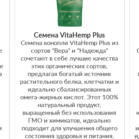
Cемена VitaHemp Plus
Семена конопли VitaHemp Plus из
е
сортов "Вера" и "Надежда"
сочетают в себе лучшие качества
ое
этих органических сортов,
а
предлагая богатый источник
растительного белка, клетчатки и
идеально сбалансированных
омега-жирных кислот. Этот 100%
натуральный продукт,
выращенный без использования
ГМО и химикатов, идеально
м
подходит для улучшения общего
и
состояния здоровья и питания.
и