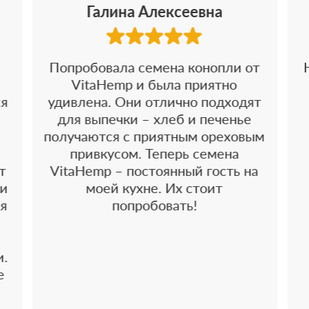
Галина Алексеевна
Попробовала семена конопли от
VitaHemp и была приятно
ся
удивлена. Они отлично подходят
для выпечки – хлеб и печенье
получаются с приятным ореховым
привкусом. Теперь семена
т
VitaHemp – постоянный гость на
 и
моей кухне. Их стоит
 я
попробовать!
и.
е