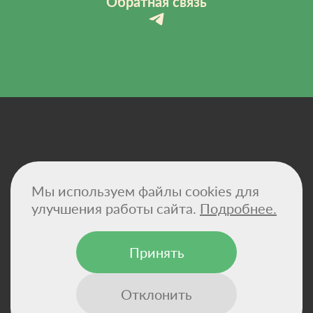
Обратная связь
Политика конфиденциальности
Мы используем файлы cookies для
Договор-оферта
Сертификаты
улучшения работы сайта.
Подробнее.
Реквизиты компании
Принять
© 2026 - VitaHemp — натуральные масла CBD и
конопляные суперфуды для здоровья и баланса.
Отклонить