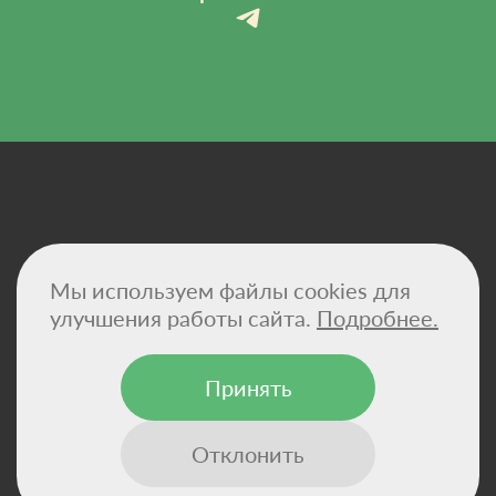
Политика конфиденциальности
Мы используем файлы cookies для
Договор-оферта
Сертификаты
улучшения работы сайта.
Подробнее.
Реквизиты компании
Принять
© 2026 - VitaHemp — натуральные масла CBD и
конопляные суперфуды для здоровья и баланса.
Отклонить