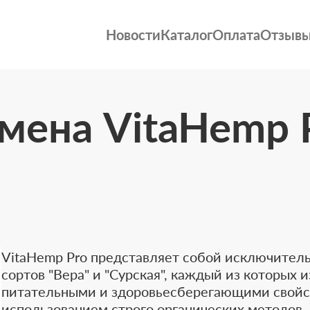
Новости
Каталог
Оплата
Отзыв
мена VitaHemp 
VitaHemp Pro представляет собой исключител
сортов "Вера" и "Сурская", каждый из которых
питательными и здоровьесберегающими свойс
использованием строго органических методов,