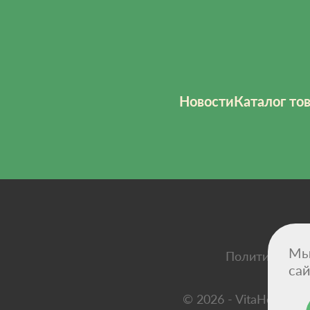
Новости
Каталог то
Мы
Политика кон
сай
© 2026 - VitaHemp —