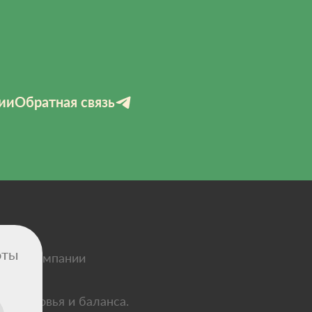
ии
Обратная связь
оты
зиты компании
 здоровья и баланса.