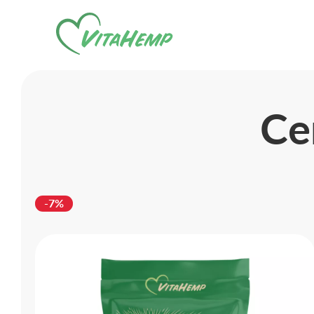
Cе
-7%