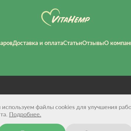
варов
Доставка и оплата
Статьи
Отзывы
О компан
 используем файлы cookies для улучшения раб
фиденциальности
Договор-оферта
Сертификаты
Рекви
та.
Подробнее.
 натуральные масла CBD и конопляные суперфуды для