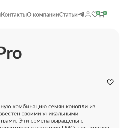
ы
Контакты
О компании
Статьи
0
0
Pro
ьную комбинацию семян конопли из
 известен своими уникальными
твами. Эти семена выращены с
 гарантируя отсутствие ГМО, пестицидов