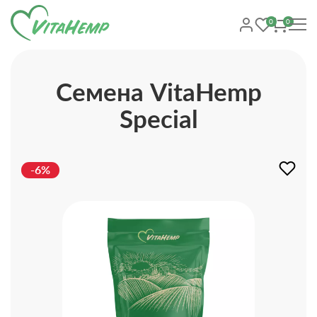
0
0
Cемена VitaHemp
Special
-6%