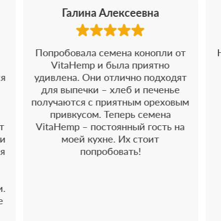
Галина Алексеевна
Попробовала семена конопли от
VitaHemp и была приятно
ся
удивлена. Они отлично подходят
для выпечки – хлеб и печенье
получаются с приятным ореховым
привкусом. Теперь семена
т
VitaHemp – постоянный гость на
 и
моей кухне. Их стоит
 я
попробовать!
и.
е