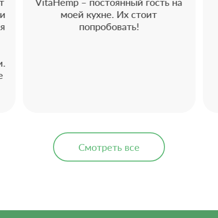
т
VitaHemp – постоянный гость на
 и
моей кухне. Их стоит
 я
попробовать!
и.
е
Смотреть все