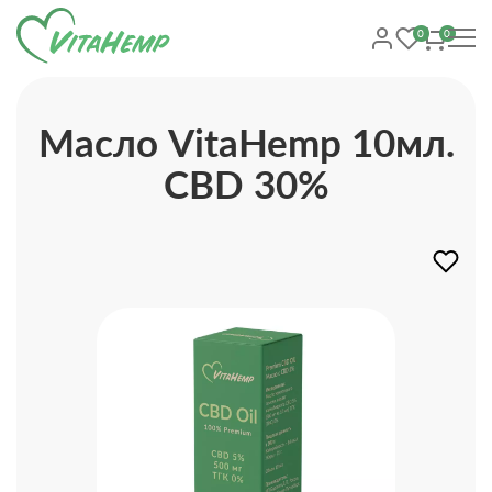
0
0
Масло VitaHemp 10мл.
CBD 30%