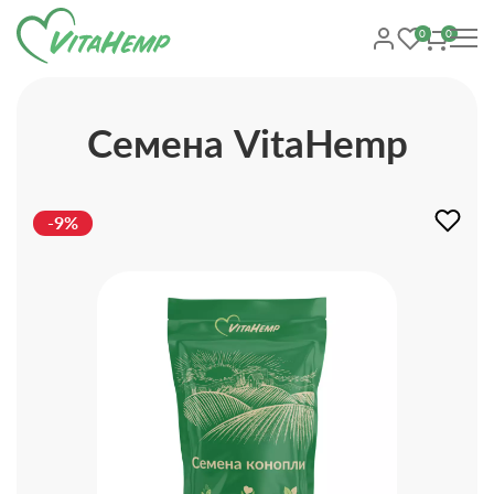
0
0
Cемена VitaHemp
-9%