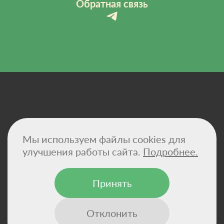
Обратная связь
Политика конфиденциальности
Мы используем файлы cookies для
Договор-оферта
Сертификаты
улучшения работы сайта.
Подробнее.
Реквизиты компании
Принять
© 2026 - VitaHemp — натуральные масла CBD и
конопляные суперфуды для здоровья и баланса.
Отклонить