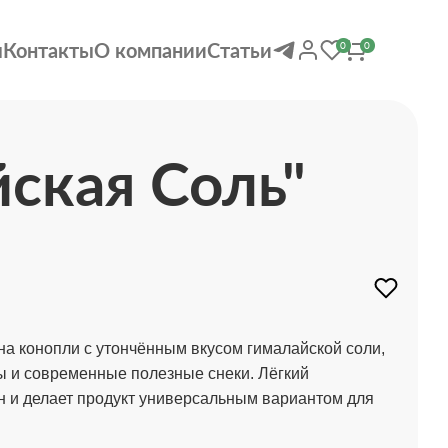
ы
Контакты
О компании
Статьи
0
0
ская Соль"
а конопли с утончённым вкусом гималайской соли,
ты и современные полезные снеки. Лёгкий
 и делает продукт универсальным вариантом для