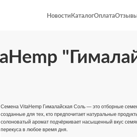
Новости
Каталог
Оплата
Отзыв
taHemp "Гималай
Семена VitaHemp Гималайская Соль — это отборные семен
созданные для тех, кто предпочитает натуральные продук
солоноватый аромат подчёркивает насыщенный вкус семян
перекуса в любое время дня.