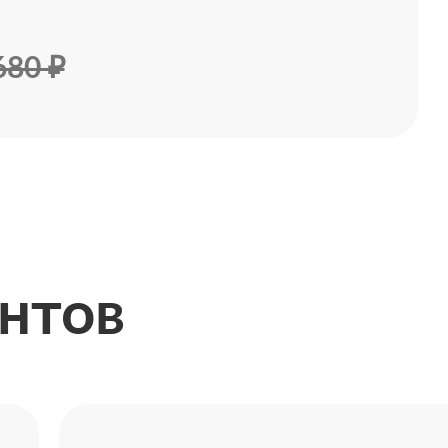
680 ₽
нтов