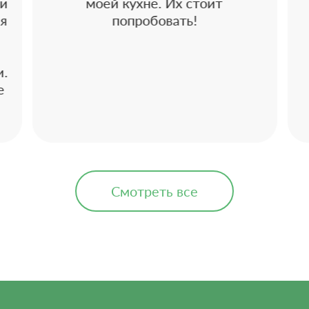
 и
моей кухне. Их стоит
 я
попробовать!
и.
е
Смотреть все