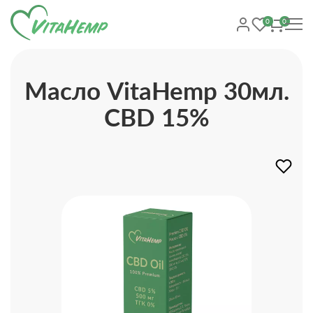
0
0
Масло VitaHemp 30мл.
CBD 15%