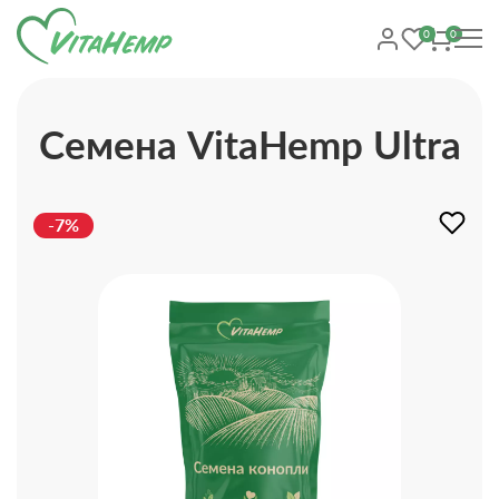
0
0
Cемена VitaHemp Ultra
-7%