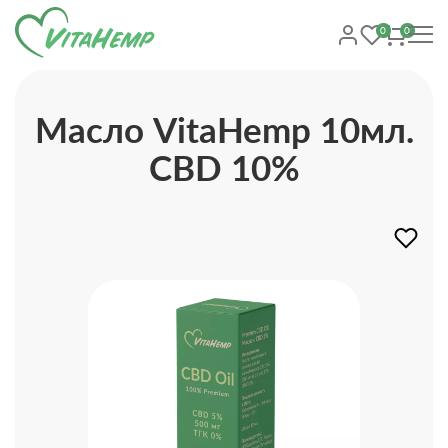
0
0
Масло VitaHemp 10мл.
CBD 10%