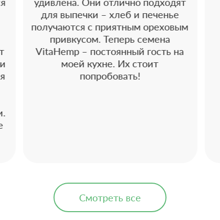
ся
удивлена. Они отлично подходят
для выпечки – хлеб и печенье
получаются с приятным ореховым
привкусом. Теперь семена
т
VitaHemp – постоянный гость на
 и
моей кухне. Их стоит
 я
попробовать!
и.
е
Смотреть все