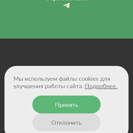
Политика конфиденциальности
Мы используем файлы cookies для
Договор-оферта
Сертификаты
улучшения работы сайта.
Подробнее.
Реквизиты компании
Принять
© 2026 - VitaHemp — натуральные масла CBD и
конопляные суперфуды для здоровья и баланса.
Отклонить