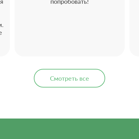
 я
попробовать!
и.
е
Смотреть все