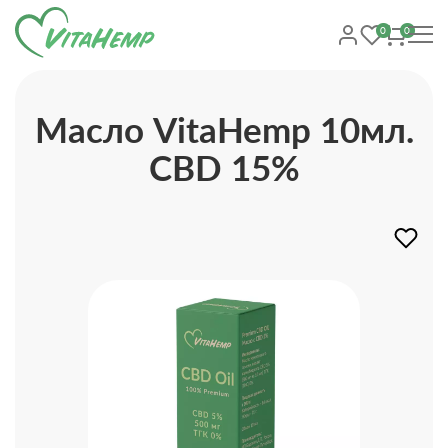
0
0
Масло VitaHemp 10мл.
CBD 15%