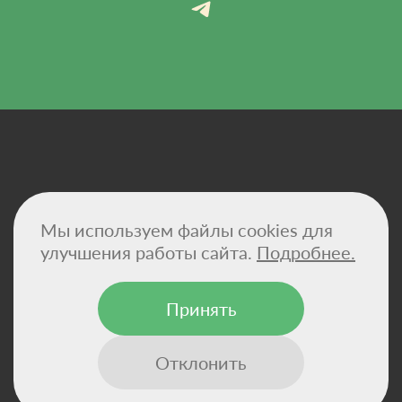
Политика конфиденциальности
Мы используем файлы cookies для
Договор-оферта
Сертификаты
улучшения работы сайта.
Подробнее.
Реквизиты компании
Принять
© 2026 - VitaHemp — натуральные масла CBD и
конопляные суперфуды для здоровья и баланса.
Отклонить