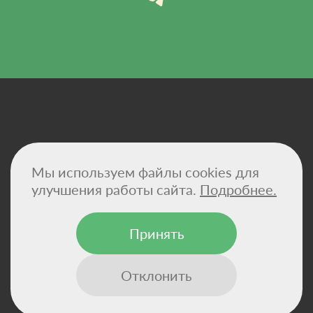
Политика конфиденциальности
Мы используем файлы cookies для
Договор-оферта
Сертификаты
улучшения работы сайта.
Подробнее.
Реквизиты компании
Принять
© 2026 - VitaHemp — натуральные масла CBD и
конопляные суперфуды для здоровья и баланса.
Отклонить