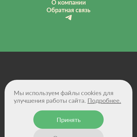
О компании
Обратная связь
Политика конфиденциальности
Мы используем файлы cookies для
Договор-оферта
Сертификаты
улучшения работы сайта.
Подробнее.
Реквизиты компании
Принять
© 2026 - VitaHemp — натуральные масла CBD и
конопляные суперфуды для здоровья и баланса.